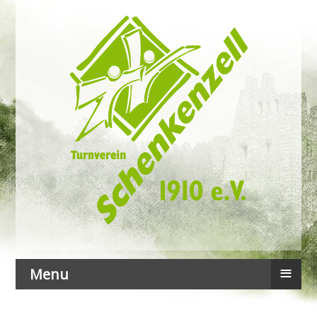
≡
Menu